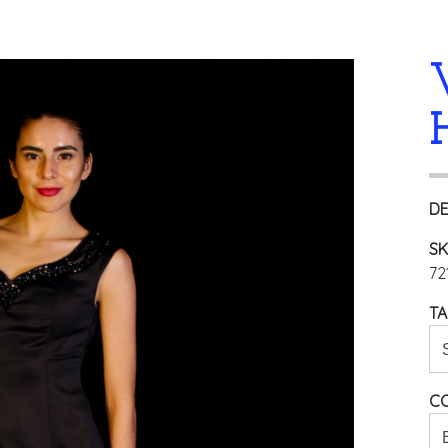
DE
SK
72
TA
C