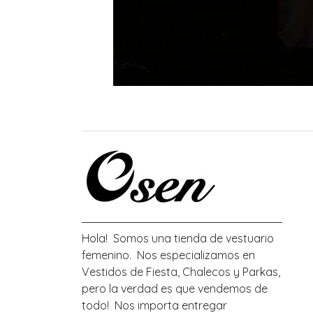
Hola! Somos una tienda de vestuario
femenino. Nos especializamos en
Vestidos de Fiesta, Chalecos y Parkas,
pero la verdad es que vendemos de
todo! Nos importa entregar