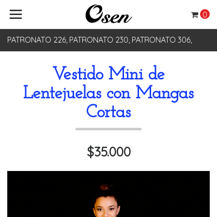
0
PATRONATO 226, PATRONATO 230, PATRONATO 306,
PATRONATO 330
Vestido Mini de
Lentejuelas con Mangas
Cortas
$35.000