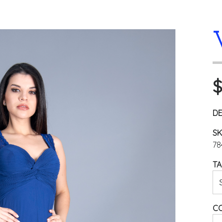
$
DE
SK
78
TA
C