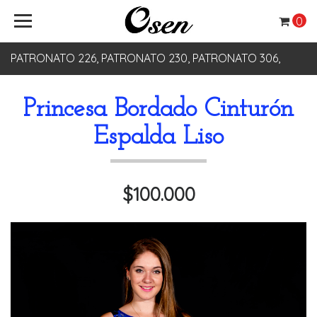
0
PATRONATO 226, PATRONATO 230, PATRONATO 306,
PATRONATO 330
Princesa Bordado Cinturón
Espalda Liso
$100.000