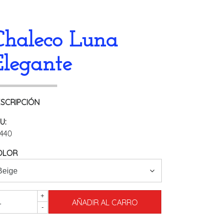
Chaleco Luna
Elegante
SCRIPCIÓN
U:
440
OLOR
+
-