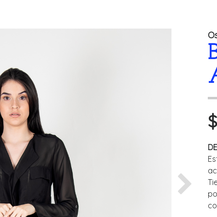
O
$
DE
Es
ac
Ti
Next
po
co