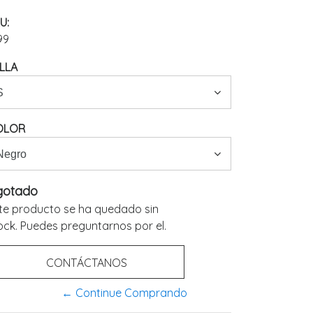
U:
99
LLA
OLOR
gotado
te producto se ha quedado sin
ock. Puedes preguntarnos por el.
CONTÁCTANOS
← Continue Comprando