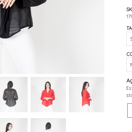
SK
17
TA
C
A
Es
st